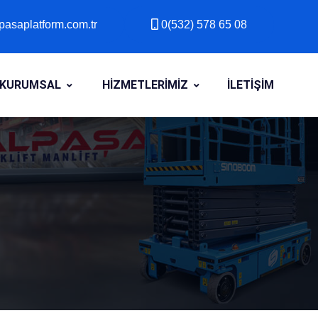
asaplatform.com.tr
0(532) 578 65 08
asaplatform.com.tr
0(532) 578 65 08
KURUMSAL
HİZMETLERİMİZ
İLETİŞİM