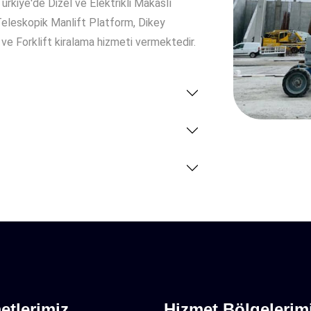
ürkiye'de Dizel ve Elektrikli Makaslı
Teleskopik Manlift Platform, Dikey
e Forklift kiralama hizmeti vermektedir.
etlerimiz
Hizmet Bölgelerim