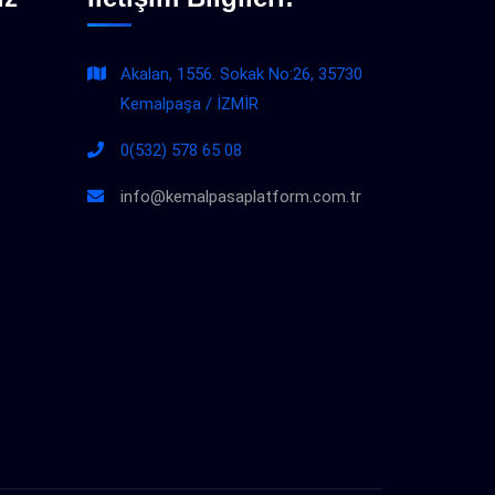
Akalan, 1556. Sokak No:26, 35730
Kemalpaşa / İZMİR
0(532) 578 65 08
info@kemalpasaplatform.com.tr