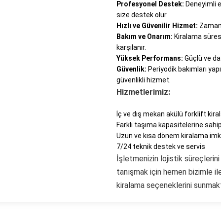
Profesyonel Destek:
Deneyimli e
size destek olur.
Hızlı ve Güvenilir Hizmet:
Zamanın
Bakım ve Onarım:
Kiralama süres
karşılanır.
Yüksek Performans:
Güçlü ve daya
Güvenlik:
Periyodik bakımları yapıl
güvenlikli hizmet.
Hizmetlerimiz:
İç ve dış mekan akülü forklift kir
Farklı taşıma kapasitelerine sahip
Uzun ve kısa dönem kiralama imk
7/24 teknik destek ve servis
İşletmenizin lojistik süreçler
tanışmak için hemen bizimle ile
kiralama seçeneklerini sunmak