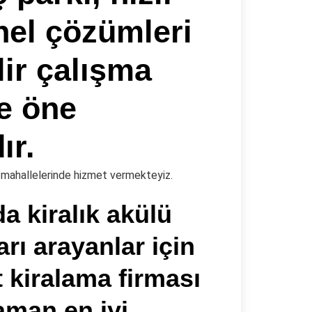
el çözümleri
lir çalışma
le öne
ır.
m mahallelerinde hizmet vermekteyiz.
 kiralık akülü
ları arayanlar için
t kiralama firması
aman en iyi