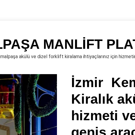
PAŞA MANLİFT PL
malpaşa akülü ve dizel forklift kiralama ihtiyaçlarınız için hizmeti
İzmir Ke
Kiralık akü
hizmeti v
geniş araç