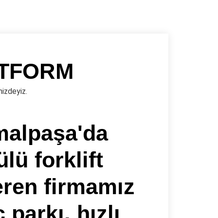
ATFORM
nizdeyiz.
malpaşa'da
lü forklift
eren firmamız
 parkı, hızlı