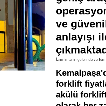
operasyon
ve güveni
anlayışı i
çıkmaktad
İzmir’in tüm ilçelerinde ve tü
Kemalpaşa'da
forklift fiyat
akülü forklif
olarak her z