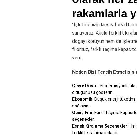
rakamlarla y
"İşletmenizin kiralık forklift 
sunuyoruz. Akülü forklift kiral
doğayı koruyun hem de işletme 
filomuz, farklı taşıma kapasitel
verir.
Neden Bizi Tercih Etmelisini
Çevre Dostu:
Sıfır emisyonlu akül
olduğunuzu gösterin.
Ekonomik:
Düşük enerji tüketimi
sağlayın.
Geniş Filo:
Farklı taşıma kapasitele
seçenekleri.
Esnek Kiralama Seçenekleri:
İhti
forklift kiralama imkanı.