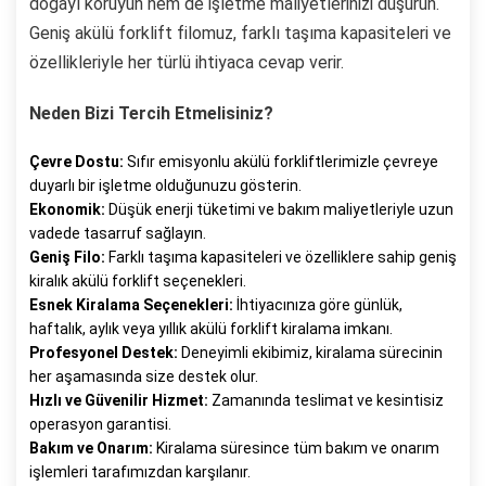
doğayı koruyun hem de işletme maliyetlerinizi düşürün.
Geniş akülü forklift filomuz, farklı taşıma kapasiteleri ve
özellikleriyle her türlü ihtiyaca cevap verir.
Neden Bizi Tercih Etmelisiniz?
Çevre Dostu:
Sıfır emisyonlu akülü forkliftlerimizle çevreye
duyarlı bir işletme olduğunuzu gösterin.
Ekonomik:
Düşük enerji tüketimi ve bakım maliyetleriyle uzun
vadede tasarruf sağlayın.
Geniş Filo:
Farklı taşıma kapasiteleri ve özelliklere sahip geniş
kiralık akülü forklift seçenekleri.
Esnek Kiralama Seçenekleri:
İhtiyacınıza göre günlük,
haftalık, aylık veya yıllık akülü forklift kiralama imkanı.
Profesyonel Destek:
Deneyimli ekibimiz, kiralama sürecinin
her aşamasında size destek olur.
Hızlı ve Güvenilir Hizmet:
Zamanında teslimat ve kesintisiz
operasyon garantisi.
Bakım ve Onarım:
Kiralama süresince tüm bakım ve onarım
işlemleri tarafımızdan karşılanır.